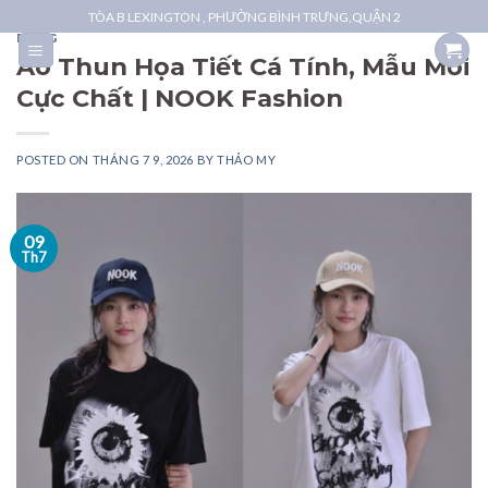
Skip
TÒA B LEXINGTON , PHƯỜNG BÌNH TRƯNG,QUẬN 2
to
BLOG
Áo Thun Họa Tiết Cá Tính, Mẫu Mới
content
Cực Chất | NOOK Fashion
POSTED ON
THÁNG 7 9, 2026
BY
THẢO MY
09
Th7