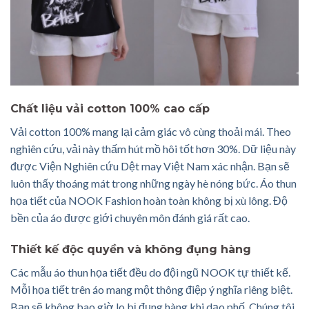
Chất liệu vải cotton 100% cao cấp
Vải cotton 100% mang lại cảm giác vô cùng thoải mái. Theo
nghiên cứu, vải này thấm hút mồ hôi tốt hơn 30%. Dữ liệu này
được Viện Nghiên cứu Dệt may Việt Nam xác nhận. Bạn sẽ
luôn thấy thoáng mát trong những ngày hè nóng bức. Áo thun
họa tiết của NOOK Fashion hoàn toàn không bị xù lông. Độ
bền của áo được giới chuyên môn đánh giá rất cao.
Thiết kế độc quyền và không đụng hàng
Các mẫu áo thun họa tiết đều do đội ngũ NOOK tự thiết kế.
Mỗi họa tiết trên áo mang một thông điệp ý nghĩa riêng biệt.
Bạn sẽ không bao giờ lo bị đụng hàng khi dạo phố. Chúng tôi