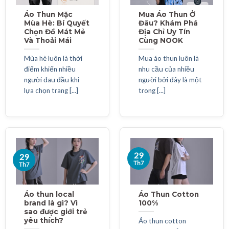
Áo Thun Mặc
Mua Áo Thun Ở
Mùa Hè: Bí Quyết
Đâu? Khám Phá
Chọn Đồ Mát Mẻ
Địa Chỉ Uy Tín
Và Thoải Mái
Cùng NOOK
Mùa hè luôn là thời
Mua áo thun luôn là
điểm khiến nhiều
nhu cầu của nhiều
người đau đầu khi
người bởi đây là một
lựa chọn trang [...]
trong [...]
29
29
Th7
Th7
Áo thun local
Áo Thun Cotton
brand là gì? Vì
100%
sao được giới trẻ
yêu thích?
Áo thun cotton