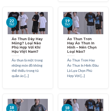
22
19
Th7
Th7
Áo Thun Dày Hay
Áo Thun Trơn
Mỏng? Loại Nào
Hay Áo Thun In
Phù Hợp Với Khí
Hình – Nên Chọn
Hậu Việt Nam?
Loại Nào?
Áo thun là một trong
Áo Thun Trơn Hay
những món đồ không
Áo Thun In Hình: Đâu
thể thiếu trong tủ
Là Lựa Chọn Phù
quần áo [...]
Hợp Với [...]
18
18