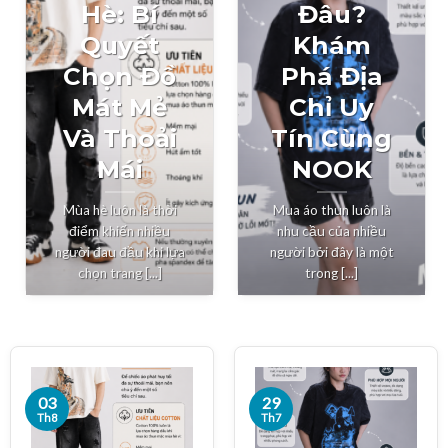
Hè: Bí
Đâu?
Quyết
Khám
Chọn Đồ
Phá Địa
Mát Mẻ
Chỉ Uy
Và Thoải
Tín Cùng
Mái
NOOK
Mùa hè luôn là thời
Mua áo thun luôn là
điểm khiến nhiều
nhu cầu của nhiều
người đau đầu khi lựa
người bởi đây là một
chọn trang [...]
trong [...]
03
29
Th8
Th7