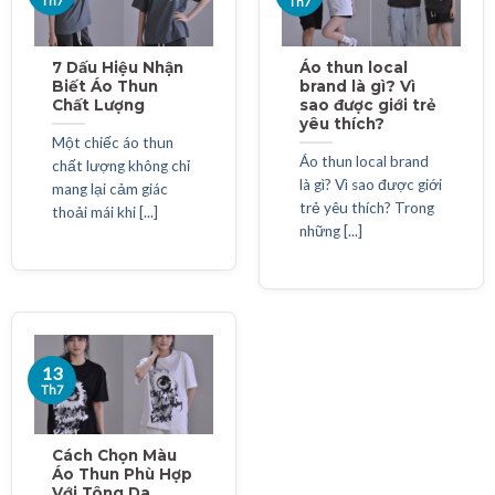
Th7
Th7
7 Dấu Hiệu Nhận
Áo thun local
Biết Áo Thun
brand là gì? Vì
Chất Lượng
sao được giới trẻ
yêu thích?
Một chiếc áo thun
Áo thun local brand
chất lượng không chỉ
là gì? Vì sao được giới
mang lại cảm giác
trẻ yêu thích? Trong
thoải mái khi [...]
những [...]
13
Th7
Cách Chọn Màu
Áo Thun Phù Hợp
Với Tông Da