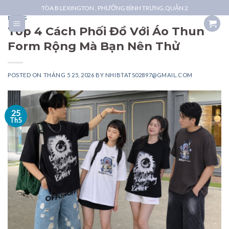
Skip
TÒA B LEXINGTON , PHƯỜNG BÌNH TRƯNG,QUẬN 2
to
BLOG
Top 4 Cách Phối Đồ Với Áo Thun
content
Form Rộng Mà Bạn Nên Thử
POSTED ON
THÁNG 5 25, 2026
BY
NHIBTATS02897@GMAIL.COM
25
Th5