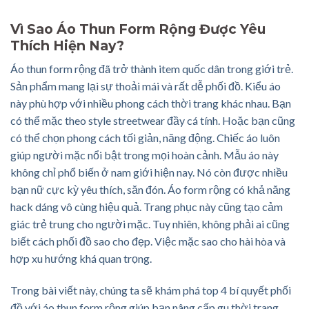
Vì Sao Áo Thun Form Rộng Được Yêu
Thích Hiện Nay?
Áo thun form rộng đã trở thành item quốc dân trong giới trẻ.
Sản phẩm mang lại sự thoải mái và rất dễ phối đồ. Kiểu áo
này phù hợp với nhiều phong cách thời trang khác nhau. Bạn
có thể mặc theo style streetwear đầy cá tính. Hoặc bạn cũng
có thể chọn phong cách tối giản, năng động. Chiếc áo luôn
giúp người mặc nổi bật trong mọi hoàn cảnh. Mẫu áo này
không chỉ phổ biến ở nam giới hiện nay. Nó còn được nhiều
bạn nữ cực kỳ yêu thích, săn đón. Áo form rộng có khả năng
hack dáng vô cùng hiệu quả. Trang phục này cũng tạo cảm
giác trẻ trung cho người mặc. Tuy nhiên, không phải ai cũng
biết cách phối đồ sao cho đẹp. Việc mặc sao cho hài hòa và
hợp xu hướng khá quan trọng.
Trong bài viết này, chúng ta sẽ khám phá top 4 bí quyết phối
đồ với áo thun form rộng giúp bạn nâng cấp gu thời trang