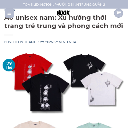
Skip
TÒA B LEXINGTON , PHƯỜNG BÌNH TRƯNG,QUẬN 2
to
BLOG
Áo unisex nam: Xu hướng thời
content
trang trẻ trung và phong cách mới
POSTED ON
THÁNG 6 29, 2026
BY
MINH NHAT
29
Th6