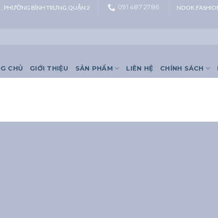
091 487 2786
N , PHƯỜNG BÌNH TRƯNG,QUẬN 2
NOOK.FASHI
G CHỦ
GIỚI THIỆU
SẢN PHẨM
LIÊN HỆ
CHÍNH SÁCH