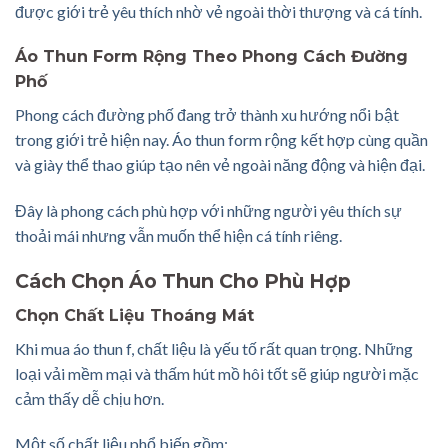
được giới trẻ yêu thích nhờ vẻ ngoài thời thượng và cá tính.
Áo Thun Form Rộng Theo Phong Cách Đường
Phố
Phong cách đường phố đang trở thành xu hướng nổi bật
trong giới trẻ hiện nay. Áo thun form rộng kết hợp cùng quần
và giày thể thao giúp tạo nên vẻ ngoài năng động và hiện đại.
Đây là phong cách phù hợp với những người yêu thích sự
thoải mái nhưng vẫn muốn thể hiện cá tính riêng.
Cách Chọn Áo Thun Cho Phù Hợp
Chọn Chất Liệu Thoáng Mát
Khi mua áo thun f, chất liệu là yếu tố rất quan trọng. Những
loại vải mềm mại và thấm hút mồ hôi tốt sẽ giúp người mặc
cảm thấy dễ chịu hơn.
Một số chất liệu phổ biến gồm: