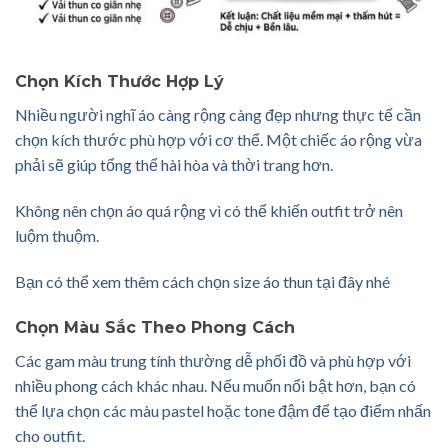
Chọn Kích Thước Hợp Lý
Nhiều người nghĩ áo càng rộng càng đẹp nhưng thực tế cần
chọn kích thước phù hợp với cơ thể. Một chiếc áo rộng vừa
phải sẽ giúp tổng thể hài hòa và thời trang hơn.
Không nên chọn áo quá rộng vì có thể khiến outfit trở nên
luộm thuộm.
Bạn có thể xem thêm
cách
chọn
size áo thun tại đây nhé
Chọn Màu Sắc Theo Phong Cách
Các gam màu trung tính thường dễ phối đồ và phù hợp với
nhiều phong cách khác nhau. Nếu muốn nổi bật hơn, bạn có
thể lựa chọn các màu pastel hoặc tone đậm để tạo điểm nhấn
cho outfit.