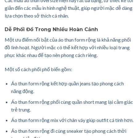
Các mẫu áo thun oversize hiện nay rất đa dạng, từ thiết kế tối
giản đến các mẫu in hình nghệ thuật, giúp người mặc dễ dàng
lựa chọn theo sở thích cá nhân.
Dễ Phối Đồ Trong Nhiều Hoàn Cảnh
Một ưu điểm nổi bật của áo thun form rộng là khả năng phối
đồ linh hoạt. Người mặc có thể kết hợp với nhiều loại trang
phục khác nhau để tạo nên phong cách riêng.
Một số cách phối phổ biến gồm:
Áo thun form rộng kết hợp quần jeans tạo phong cách
năng động.
Áo thun form rộng phối cùng quần short mang lại cảm giác
trẻ trung.
Áo thun form rộng mix với chân váy giúp outfit cá tính hơn.
Áo thun form rộng đi cùng sneaker tạo phong cách thời