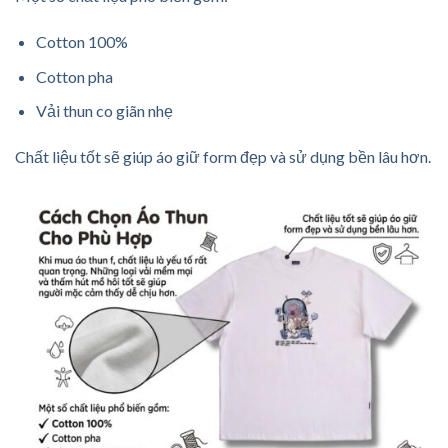
Cotton 100%
Cotton pha
Vải thun co giãn nhẹ
Chất liệu tốt sẽ giúp áo giữ form đẹp và sử dụng bền lâu hơn.